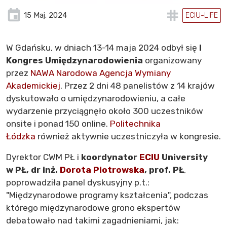
ECIU-LIFE
15 Maj. 2024
W Gdańsku, w dniach 13-14 maja 2024 odbył się
I
Kongres Umiędzynarodowienia
organizowany
przez
NAWA Narodowa Agencja Wymiany
Akademickiej
. Przez 2 dni 48 panelistów z 14 krajów
dyskutowało o umiędzynarodowieniu, a całe
wydarzenie przyciągnęło około 300 uczestników
onsite i ponad 150 online.
Politechnika
Łódzka
również aktywnie uczestniczyła w kongresie.
Dyrektor CWM PŁ i
koordynator
ECIU
University
w PŁ, dr inż.
Dorota Piotrowska
, prof. PŁ
,
poprowadziła panel dyskusyjny p.t.:
"Międzynarodowe programy kształcenia", podczas
którego międzynarodowe grono ekspertów
debatowało nad takimi zagadnieniami, jak: