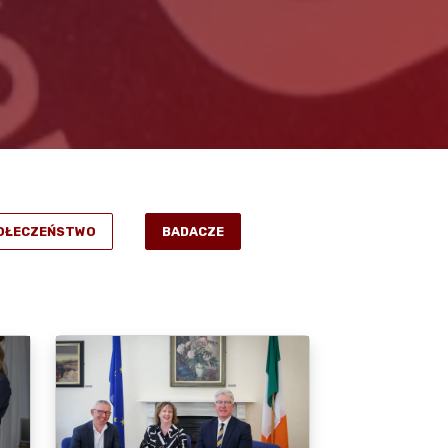
POŁECZEŃSTWO
BADACZE