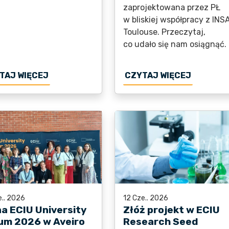
zaprojektowana przez PŁ
w bliskiej współpracy z INS
Toulouse. Przeczytaj,
co udało się nam osiągnąć.
W TWENTE I DOŁĄCZ DO ECIU STAFF WEEK
O BIURO ECIU TYMCZASOWO ZAMKNIĘTE
O ŚCIEŻ
TAJ WIĘCEJ
CZYTAJ WIĘCEJ
e.. 2026
12 Cze.. 2026
na ECIU University
Złóż projekt w ECIU
um 2026 w Aveiro
Research Seed