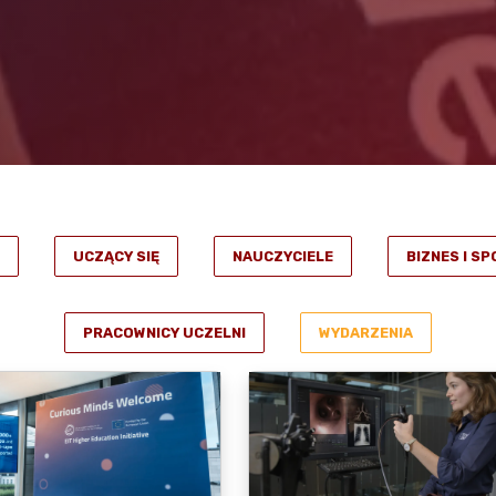
UCZĄCY SIĘ
NAUCZYCIELE
BIZNES I S
PRACOWNICY UCZELNI
WYDARZENIA