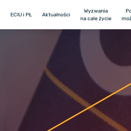
Główna nawigacja
Przejdź do treści
Wyzwania
Po
ECIU i PŁ
Aktualności
na całe życie
moż