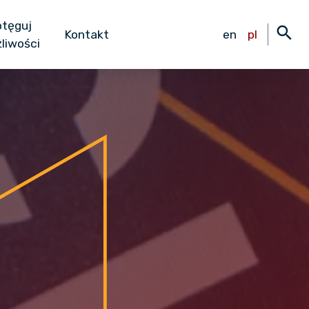
tęguj
search
Kontakt
en
pl
liwości
Ex