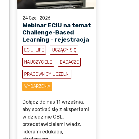
24 Cze.. 2026
Webinar ECIU na temat
Challenge-Based
Learning - rejestracja
ECIU-LIFE
UCZĄCY SIĘ
NAUCZYCIELE
BADACZE
PRACOWNICY UCZELNI
WYDARZENIA
Dołącz do nas 11 września,
aby spotkać się z ekspertami
w dziedzinie CBL,
przedstawicielami władz,
liderami edukacji,