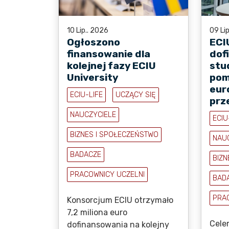
10 Lip.. 2026
09 Li
Ogłoszono
ECI
finansowanie dla
dof
kolejnej fazy ECIU
stu
University
pom
eur
ECIU-LIFE
UCZĄCY SIĘ
prz
NAUCZYCIELE
ECIU
BIZNES I SPOŁECZEŃSTWO
NAU
BADACZE
BIZN
PRACOWNICY UCZELNI
BAD
PRA
Konsorcjum ECIU otrzymało
7,2 miliona euro
Cele
dofinansowania na kolejny