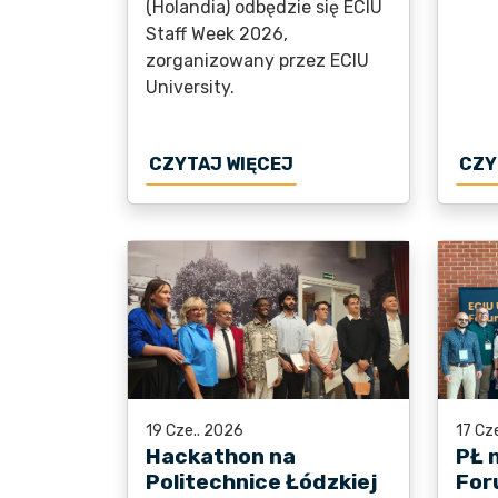
(Holandia) odbędzie się ECIU
Staff Week 2026,
zorganizowany przez ECIU
University.
O POJEDŹ DO UCZELNI 
CZYTAJ WIĘCEJ
CZY
19 Cze.. 2026
17 Cz
Hackathon na
PŁ 
Politechnice Łódzkiej
For