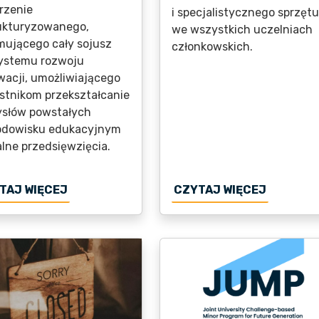
rzenie
i specjalistycznego sprzętu
ukturyzowanego,
we wszystkich uczelniach
mującego cały sojusz
członkowskich.
ystemu rozwoju
wacji, umożliwiającego
stnikom przekształcanie
słów powstałych
odowisku edukacyjnym
alne przedsięwzięcia.
WANIE DLA KOLEJNEJ FAZY ECIU UNIVERSITY
O ECIU E-CAMPUS Z DOFINANSOWANIEM: O
O ECIU 
TAJ WIĘCEJ
CZYTAJ WIĘCEJ