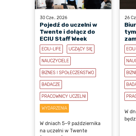
30 Cze.. 2026
26 Cz
Pojedź do uczelni w
Biu
Twente i dołącz do
tym
ECIU Staff Week
zam
ECIU-LIFE
UCZĄCY SIĘ
ECIU
NAUCZYCIELE
NAU
BIZNES I SPOŁECZEŃSTWO
BIZN
BADACZE
BAD
PRACOWNICY UCZELNI
PRA
WYDARZENIA
W dn
będz
W dniach 5–9 października
na uczelni w Twente