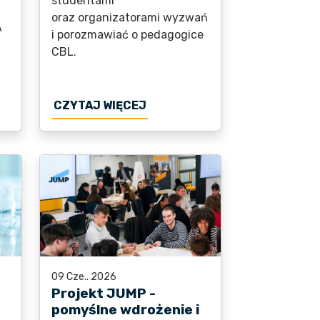
studentami
oraz organizatorami wyzwań
A
i porozmawiać o pedagogice
CBL.
KA EDUKACYJNA PROJEKTU JUMP WCHODZI W FINAŁOWY 
O WEBINAR ECIU NA TEMAT C
CZYTAJ WIĘCEJ
09 Cze.. 2026
Projekt JUMP -
pomyślne wdrożenie i