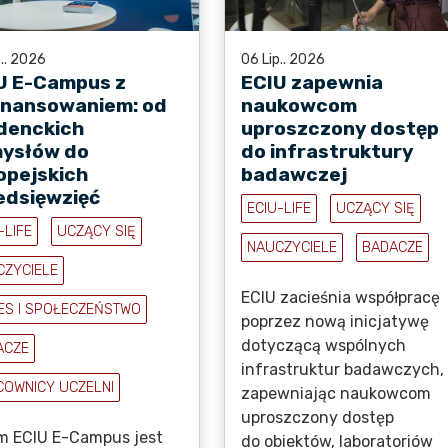
p.. 2026
06 Lip.. 2026
U E-Campus z
ECIU zapewnia
inansowaniem: od
naukowcom
denckich
uproszczony dostęp
ysłów do
do infrastruktury
opejskich
badawczej
edsięwzięć
ECIU-LIFE
UCZĄCY SIĘ
-LIFE
UCZĄCY SIĘ
NAUCZYCIELE
BADACZE
CZYCIELE
ECIU zacieśnia współpracę
ES I SPOŁECZEŃSTWO
poprzez nową inicjatywę
dotyczącą wspólnych
ACZE
infrastruktur badawczych,
COWNICY UCZELNI
zapewniając naukowcom
uproszczony dostęp
m ECIU E-Campus jest
do obiektów, laboratoriów