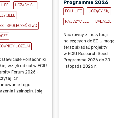
Programme 2026
-LIFE
UCZĄCY SIĘ
ECIU-LIFE
UCZĄCY SIĘ
CZYCIELE
NAUCZYCIELE
BADACZE
ES I SPOŁECZEŃSTWO
Naukowcy z instytucji
ACZE
należących do ECIU mogą
COWNICY UCZELNI
teraz składać projekty
w ECIU Research Seed
stawiciele Politechniki
Programme 2026 do 30
iej wzięli udział w ECIU
listopada 2026 r.
ersity Forum 2026 -
czytaj ich
umowanie tego
zenia i zainspiruj się!