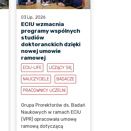
03 Lip.. 2026
ECIU wzmacnia
programy wspólnych
studiów
doktoranckich dzięki
nowej umowie
ramowej
ECIU-LIFE
UCZĄCY SIĘ
NAUCZYCIELE
BADACZE
PRACOWNICY UCZELNI
Grupa Prorektorów ds. Badań
Naukowych w ramach ECIU
(VPR) opracowała umowę
ramową dotyczącą