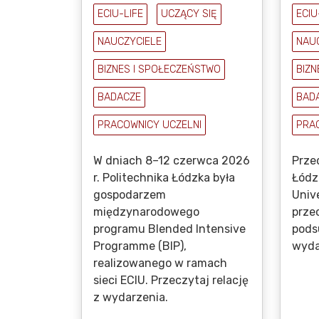
ECIU-LIFE
UCZĄCY SIĘ
ECIU
NAUCZYCIELE
NAU
BIZNES I SPOŁECZEŃSTWO
BIZN
BADACZE
BAD
PRACOWNICY UCZELNI
PRA
W dniach 8–12 czerwca 2026
Przed
r. Politechnika Łódzka była
Łódzk
gospodarzem
Univ
międzynarodowego
prze
programu Blended Intensive
pods
Programme (BIP),
wydar
realizowanego w ramach
sieci ECIU. Przeczytaj relację
z wydarzenia.