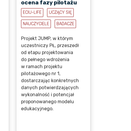
ocena fazy pilotażu
ECIU-LIFE
UCZĄCY SIĘ
NAUCZYCIELE
BADACZE
Projekt JUMP, w którym
uczestniczy PŁ, przeszedł
od etapu projektowania
do pełnego wdrożenia
w ramach projektu
pilotażowego nr 1,
dostarczając konkretnych
danych potwierdzających
wykonalność i potencjał
proponowanego modelu
edukacyjnego.