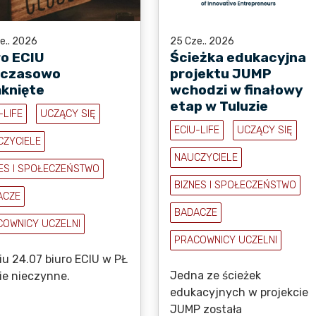
e.. 2026
25 Cze.. 2026
ro ECIU
Ścieżka edukacyjna
czasowo
projektu JUMP
knięte
wchodzi w finałowy
etap w Tuluzie
-LIFE
UCZĄCY SIĘ
ECIU-LIFE
UCZĄCY SIĘ
CZYCIELE
NAUCZYCIELE
ES I SPOŁECZEŃSTWO
BIZNES I SPOŁECZEŃSTWO
ACZE
BADACZE
COWNICY UCZELNI
PRACOWNICY UCZELNI
iu 24.07 biuro ECIU w PŁ
Jedna ze ścieżek
ie nieczynne.
edukacyjnych w projekcie
JUMP została