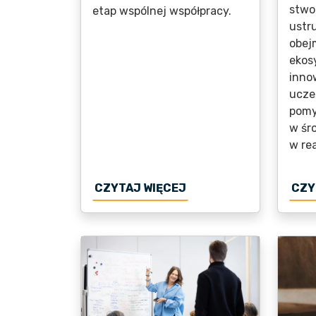
stwo
etap wspólnej współpracy.
ustr
obej
ekos
inno
ucze
pomy
w śr
w re
O OGŁOSZONO FINANSO
CZYTAJ WIĘCEJ
CZY